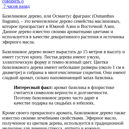
говорить о
7 часов назад
Базиликовое дерево, или Османтус фрагранс (Osmanthus
fragrans), – это вечнозеленое дерево семейства маслиновых,
которое произрастает в Южной Азии и Восточной Азии.
Данное дерево известно своими ароматными цветами и
используется в качестве декоративного растения и источника
эфирного масла.
Базиликовое дерево может вырастать до 15 метров в высоту и
имеет густую крону. Листья дерева имеют узкую,
эллиптическую форму и темно-зеленый цвет. Цветки
базиликового дерева имеют небольшие размеры (около 1 см в
диаметре) и собраны в многочисленные соцветия. Они имеют
сладкий аромат, сильно напоминающий запах базилика.
Интересный факт:
аромат базилика в флористике
считается символом верности и долговечности.
Поэтому базиликовое дерево часто дарят в
качестве подарка на свадьбах и юбилеях.
Кроме своего прекрасного аромата, базиликовое дерево также
известно своими лечебными свойствами. Эфирное масло,
полученное из цветков дерева, используется в традиционной
медицине для лечения стресса, артрита и кожных