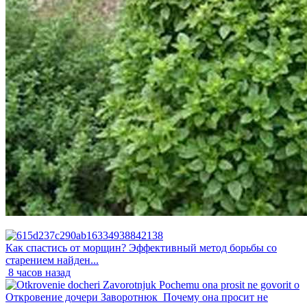
Как спастись от морщин? Эффективный метод борьбы со
старением найден...
8 часов назад
Откровение дочери Заворотнюк_Почему она просит не