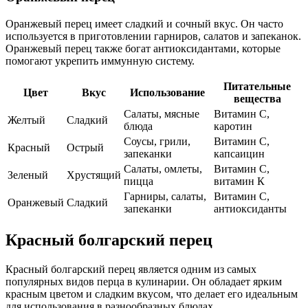
Оранжевый перец имеет сладкий и сочный вкус. Он часто
используется в приготовлении гарниров, салатов и запеканок.
Оранжевый перец также богат антиоксидантами, которые
помогают укрепить иммунную систему.
Питательные
Цвет
Вкус
Использование
вещества
Салаты, мясные
Витамин С,
Желтый
Сладкий
блюда
каротин
Соусы, грили,
Витамин С,
Красный
Острый
запеканки
капсаицин
Салаты, омлеты,
Витамин С,
Зеленый
Хрустящий
пицца
витамин К
Гарниры, салаты,
Витамин С,
Оранжевый
Сладкий
запеканки
антиоксиданты
Красный болгарский перец
Красный болгарский перец является одним из самых
популярных видов перца в кулинарии. Он обладает ярким
красным цветом и сладким вкусом, что делает его идеальным
для использования в разнообразных блюдах.