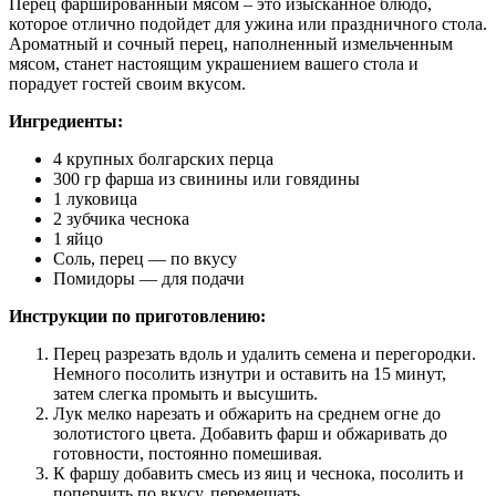
Перец фаршированный мясом – это изысканное блюдо,
которое отлично подойдет для ужина или праздничного стола.
Ароматный и сочный перец, наполненный измельченным
мясом, станет настоящим украшением вашего стола и
порадует гостей своим вкусом.
Ингредиенты:
4 крупных болгарских перца
300 гр фарша из свинины или говядины
1 луковица
2 зубчика чеснока
1 яйцо
Соль, перец — по вкусу
Помидоры — для подачи
Инструкции по приготовлению:
Перец разрезать вдоль и удалить семена и перегородки.
Немного посолить изнутри и оставить на 15 минут,
затем слегка промыть и высушить.
Лук мелко нарезать и обжарить на среднем огне до
золотистого цвета. Добавить фарш и обжаривать до
готовности, постоянно помешивая.
К фаршу добавить смесь из яиц и чеснока, посолить и
поперчить по вкусу, перемешать.