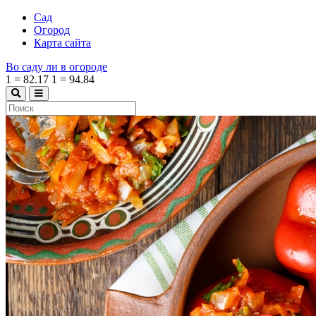
Сад
Огород
Карта сайта
Во саду ли в огороде
1
=
82.17
1
=
94.84