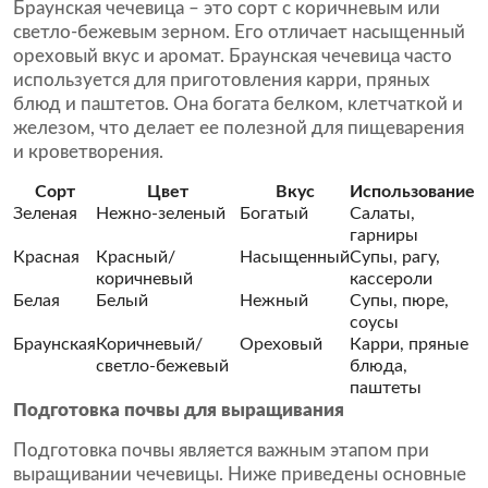
Браунская чечевица – это сорт с коричневым или
светло-бежевым зерном. Его отличает насыщенный
ореховый вкус и аромат. Браунская чечевица часто
используется для приготовления карри, пряных
блюд и паштетов. Она богата белком, клетчаткой и
железом, что делает ее полезной для пищеварения
и кроветворения.
Сорт
Цвет
Вкус
Использование
Зеленая
Нежно-зеленый
Богатый
Салаты,
гарниры
Красная
Красный/
Насыщенный
Супы, рагу,
коричневый
кассероли
Белая
Белый
Нежный
Супы, пюре,
соусы
Браунская
Коричневый/
Ореховый
Карри, пряные
светло-бежевый
блюда,
паштеты
Подготовка почвы для выращивания
Подготовка почвы является важным этапом при
выращивании чечевицы. Ниже приведены основные