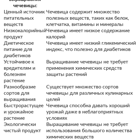
чечевицы:
Ценный источник
Чечевица содержит множество
питательных
полезных веществ, таких как белок,
веществ
клетчатка, витамины и минералы
Низкокалорийный
Чечевица имеет низкое содержание
продукт
калорий
Диетическое
Чечевица имеет низкий гликемический
питание для
индекс, что полезно для диабетиков
диабетиков
Устойчивое к
Выращивание чечевицы не требует
вредителям и
применения химических средств
болезням
защиты растений
растение
Разнообразие
Существует множество сортов
сортов для
чечевицы для различных кулинарных
выращивания
целей
Быстрорастущее
Чечевица способна давать хороший
и урожайное
урожай даже в неблагоприятных
растение
условиях
Экологически
Выращивание чечевицы не требует
чистый продукт
использования большого количества
химических веществ