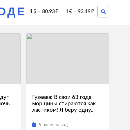
РОДЕ
1
=
80.93
1
=
93.19
дуг
Гузеева: В свои 63 года
ночь
морщины стираются как
ластиком! Я беру одну..
9 часов назад