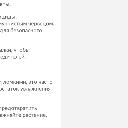
еты.
ициды,
 мучнистым червецом.
для безопасного
алки, чтобы
редителей.
и ломкими, это часто
достаток увлажнения
 предотвратить
ажняйте растение,