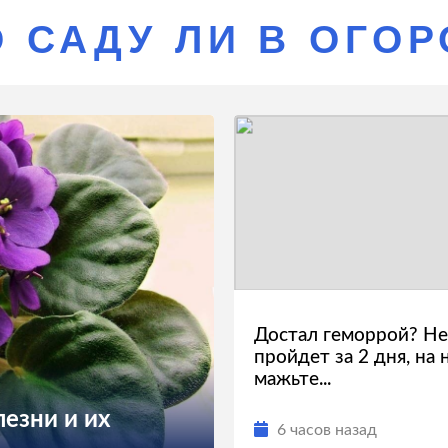
О САДУ ЛИ В ОГО
Достал геморрой? Не
пройдет за 2 дня, на 
мажьте...
езни и их
6 часов назад