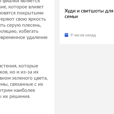
 фиалки является
ние, которое влияет
Худи и свитшоты для
ановятся покрытыми
семьи
теряют свою яркость
ть серую плесень,
ляцию, избегать
9 часов назад
евременное удаление
астения, которые
ов, но и из-за их
вном зеленого цвета,
мы, связанные с их
отрим наиболее
 их решения.