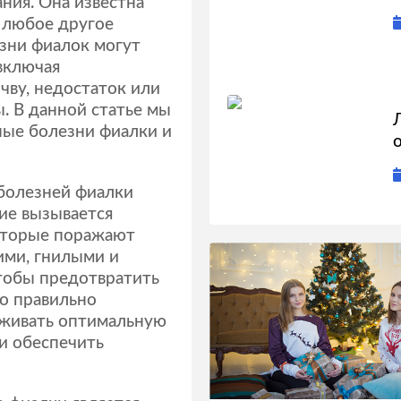
ния. Она известна
и любое другое
езни фиалок могут
включая
чву, недостаток или
. В данной статье мы
ые болезни фиалки и
болезней фиалки
ние вызывается
оторые поражают
ими, гнилыми и
Чтобы предотвратить
о правильно
рживать оптимальную
 и обеспечить