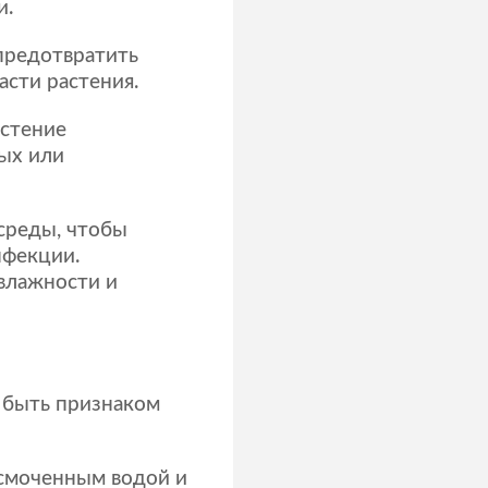
и.
предотвратить
асти растения.
астение
ых или
среды, чтобы
нфекции.
влажности и
 быть признаком
 смоченным водой и