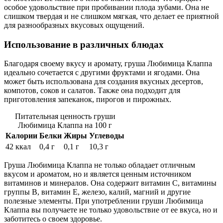
особое удовольствие при пробивании плода зубами. Она не
слишком твердая и не слишком мягкая, что делает ее приятной
для разнообразных вкусовых ощущений.
Использование в различных блюдах
Благодаря своему вкусу и аромату, груша Любимица Клаппа
идеально сочетается с другими фруктами и ягодами. Она
может быть использована для создания вкусных десертов,
компотов, соков и салатов. Также она подходит для
приготовления запеканок, пирогов и пирожных.
Питательная ценность груши
Любимица Клаппа на 100 г
Калории
Белки
Жиры
Углеводы
42 ккал
0,4 г
0,1 г
10,3 г
Груша Любимица Клаппа не только обладает отличным
вкусом и ароматом, но и является ценным источником
витаминов и минералов. Она содержит витамин С, витамины
группы В, витамин Е, железо, калий, магний и другие
полезные элементы. При употреблении груши Любимица
Клаппа вы получаете не только удовольствие от ее вкуса, но и
заботитеcь о своем здоровье.