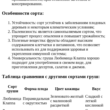
консервировании.
Особенности сорта:
Устойчивость: сорт устойчив к заболеваниям плодовых
деревьев и некоторым климатическим условиям;
Пылевизность: является самоопыляемым сортом, что
упрощает процесс опыления и повышает урожайность;
Полезные вещества: фрукты обладают высоким
содержанием клетчатки и витаминов, что позволяет
использовать их для поддержания здоровья и
укрепления иммунной системы;
Универсальность: груша Любимица Клаппа хорошо
подходит для употребления в свежем виде, для
приготовления десертов, салатов и джемов.
Таблица сравнения с другими сортами груш:
Сорт
Форма плода
Цвет кожицы
Вкус
груши
Зеленовато-желтый
Сладкий с
Любимица
Пирамидальная
с малиновой
легкой
Клаппа
с округлостью
расцветкой
кислинкой