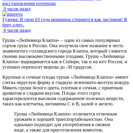
восстановления потенции
9 часов назад
Гузеева: В свои 63 года морщины стираются как ластиком! Я
беру одну..
6 часов назад
Груша «Любимица Клаппа» – один из самых популярных
сортов груш в России. Она получила свое название в честь
знаменитого голландского города Клаппа, который славится
своими высококачественными плодами. Груша «Любимица
Клаппа» выращивается как в Сибири, так и на юге России, и
успешно переносит морозы до -30 градусов.
Крупные и сочные плоды груши «Любимица Клаппа» имеют
слегка округлую форму и гладкую зеленовато-желтую кожуру.
Мякоть груши белого цвета, плотная и сочная, с приятным
ароматом и сладким вкусом. Плоды этого сорта
характеризуются высоким содержанием полезных веществ,
таких как клетчатка, витамины C и В, калий и железо.
Груша «Любимица Клаппа» отличается отличным
урожаем и хорошей транспортабельностью. Она
идеально подходит для употребления в свежем
виде, а также для приготовления компотов,