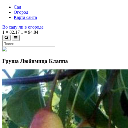
Сад
Огород
Карта сайта
Во саду ли в огороде
1
=
82.17
1
=
94.84
Груша Любимица Клаппа