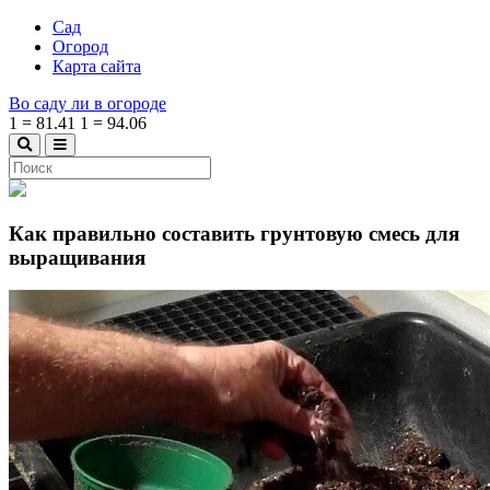
Сад
Огород
Карта сайта
Во саду ли в огороде
1
=
81.41
1
=
94.06
Как правильно составить грунтовую смесь для
выращивания