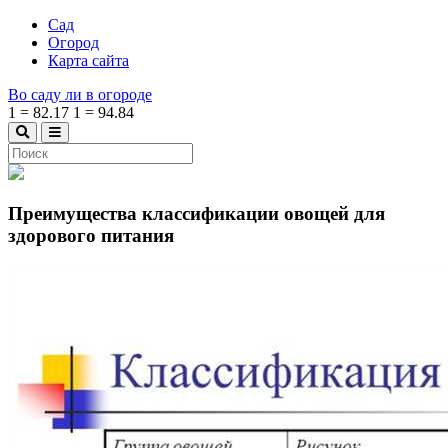
Сад
Огород
Карта сайта
Во саду ли в огороде
1
=
82.17
1
=
94.84
Преимущества классификации овощей для
здорового питания