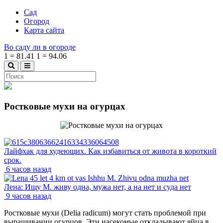
Сад
Огород
Карта сайта
Во саду ли в огороде
1
=
81.41
1
=
94.06
Ростковые мухи на огурцах
Лайфхак для худеющих. Как избавиться от живота в короткий
срок.
6 часов назад
Лена: Ищу М. живу одна, мужа нет, а на нет и суда нет
9 часов назад
Ростковые мухи (Delia radicum) могут стать проблемой при
выращивании огурцов. Эти насекомые откладывают яйца в