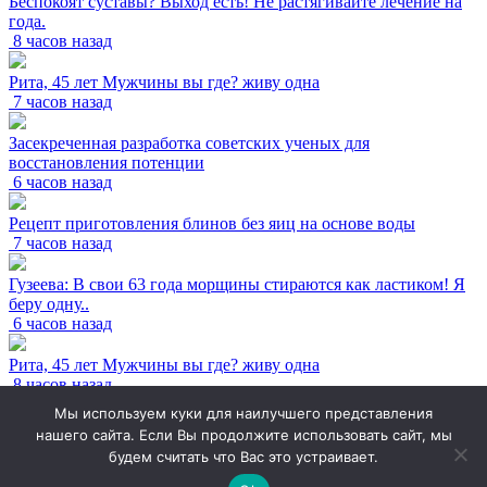
Беспокоят суставы? Выход есть! Не растягивайте лечение на
года.
8 часов назад
Рита, 45 лет Мужчины вы где? живу одна
7 часов назад
Засекреченная разработка советских ученых для
восстановления потенции
6 часов назад
Рецепт приготовления блинов без яиц на основе воды
7 часов назад
Гузеева: В свои 63 года морщины стираются как ластиком! Я
беру одну..
6 часов назад
Рита, 45 лет Мужчины вы где? живу одна
8 часов назад
Мы используем куки для наилучшего представления
Засекреченная разработка советских ученых для
нашего сайта. Если Вы продолжите использовать сайт, мы
восстановления потенции
будем считать что Вас это устраивает.
9 часов назад
2022 © Во саду ли в огороде