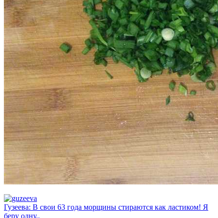
Гузеева: В свои 63 года морщины стираются как ластиком! Я
беру одну..