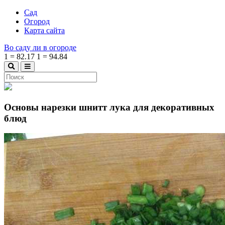
Сад
Огород
Карта сайта
Во саду ли в огороде
1
=
82.17
1
=
94.84
Основы нарезки шнитт лука для декоративных
блюд